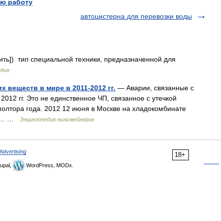
ю работу
автоцистерна для перевозки воды
ить]) тип специальной техники, предназначенной для
едия
х веществ в мире в 2011-2012 гг.
— Аварии, связанные с
2012 гг. Это не единственное ЧП, связанное с утечкой
полтора года. 2012 12 июня в Москве на хладокомбинате
ин… …
Энциклопедия ньюсмейкеров
Advertising
18+
upal,
WordPress, MODx.