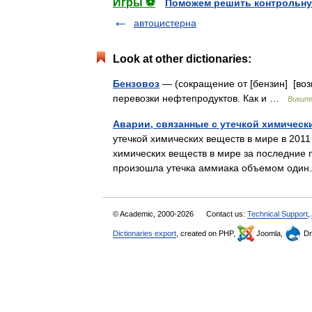
Игры ⚽
Поможем решить контрольну
автоцистерна
Look at other dictionaries:
Бензовоз
— (сокращение от [бензин] [воз
перевозки нефтепродуктов. Как и …
Викип
Аварии, связанные с утечкой химически
утечкой химических веществ в мире в 2011 
химических веществ в мире за последние 
произошла утечка аммиака объемом од
© Academic, 2000-2026
Contact us:
Technical Support
,
Dictionaries export
, created on PHP,
Joomla,
Dr