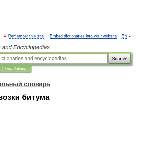
Remember this site
Embed dictionaries into your website
EN
s and Encyclopedias
Search!
Interpretations
ильный словарь
возки битума