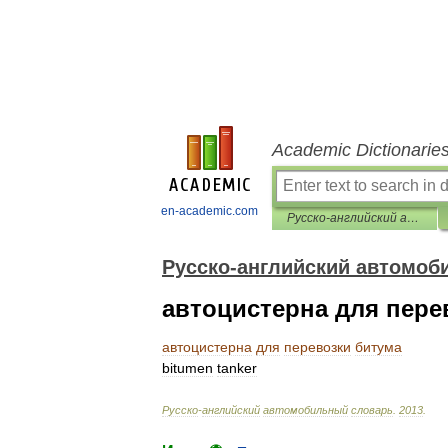
Academic Dictionarie
en-academic.com
Русско-английский автомобильный словарь
Русско-английский автомоб
автоцистерна для пере
автоцистерна
для
перевозки
битума
bitumen
tanker
Русско
-
английский
автомобильный
словарь
.
2013
.